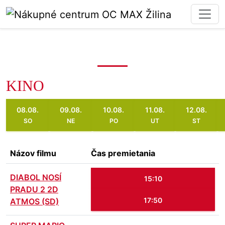
KINO
08.08.
09.08.
10.08.
11.08.
12.08.
SO
NE
PO
UT
ST
Názov filmu
Čas premietania
DIABOL NOSÍ
15:10
PRADU 2 2D
17:50
ATMOS (SD)