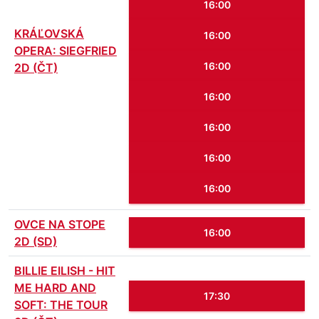
16:00
KRÁĽOVSKÁ
16:00
OPERA: SIEGFRIED
16:00
2D (ČT)
16:00
16:00
16:00
16:00
OVCE NA STOPE
16:00
2D (SD)
BILLIE EILISH - HIT
ME HARD AND
17:30
SOFT: THE TOUR