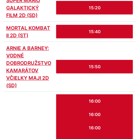
SUPER MARIO
GALAKTICKÝ
15:20
FILM 2D (SD)
MORTAL KOMBAT
15:40
II 2D (ST)
ARNIE A BARNEY:
VODNÉ
DOBRODRUŽSTVO
15:50
KAMARÁTOV
VČIELKY MAJI 2D
(SD)
16:00
16:00
16:00