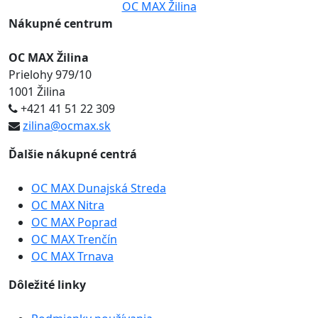
Nákupné centrum
OC MAX Žilina
Prielohy 979/10
1001 Žilina
+421 41 51 22 309
zilina@ocmax.sk
Ďalšie nákupné centrá
OC MAX Dunajská Streda
OC MAX Nitra
OC MAX Poprad
OC MAX Trenčín
OC MAX Trnava
Dôležité linky