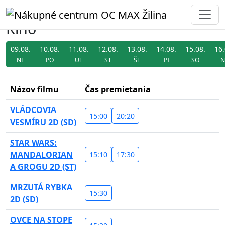
Kino
09.08.
10.08.
11.08.
12.08.
13.08.
14.08.
15.08.
16.
NE
PO
UT
ST
ŠT
PI
SO
N
Názov filmu
Čas premietania
VLÁDCOVIA
15:00
20:20
VESMÍRU 2D (SD)
STAR WARS:
MANDALORIAN
15:10
17:30
A GROGU 2D (ST)
MRZUTÁ RYBKA
15:30
2D (SD)
OVCE NA STOPE