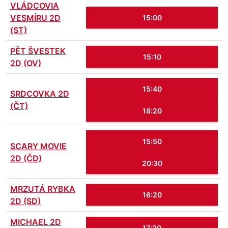
VLÁDCOVIA
VESMÍRU 2D
15:00
(ST)
PĚT ŠVESTEK
15:10
2D (OV)
15:40
SRDCOVKA 2D
(ČT)
18:20
15:50
SCARY MOVIE
2D (ČD)
20:30
MRZUTÁ RYBKA
16:20
2D (SD)
MICHAEL 2D
17:20