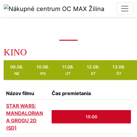
KINO
09.08.
10.08.
11.08.
12.08.
13.08.
NE
PO
UT
ST
ŠT
Názov filmu
Čas premietania
STAR WARS:
MANDALORIAN
15:00
A GROGU 2D
(SD)