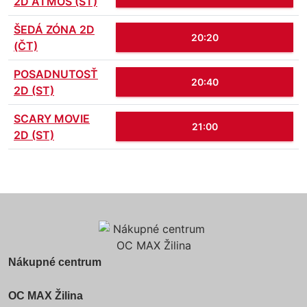
2D ATMOS (ST)
ŠEDÁ ZÓNA 2D
20:20
(ČT)
POSADNUTOSŤ
20:40
2D (ST)
SCARY MOVIE
21:00
2D (ST)
Nákupné centrum
OC MAX Žilina