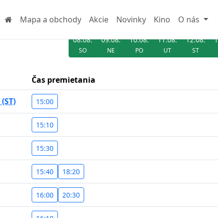
Mapa a obchody
Akcie
Novinky
Kino
O nás
08.08.
09.08.
10.08.
11.08.
12.08.
1
SO
NE
PO
UT
ST
Čas premietania
(ST)
15:00
15:10
15:30
15:40
18:20
16:00
20:30