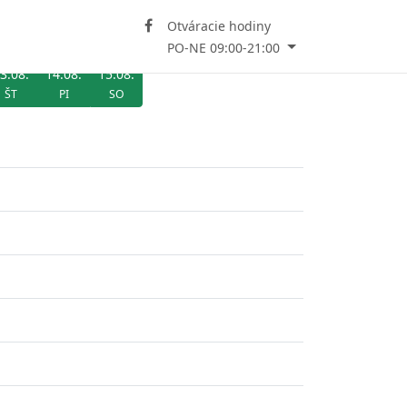
Otváracie hodiny
PO-NE 09:00-21:00
3.08.
14.08.
15.08.
ŠT
PI
SO