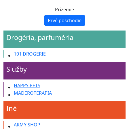
Prízemie
Prvé poschodie
Drogéria, parfuméria
101 DROGERIE
Služby
HAPPY PETS
MADEROTERAPIA
Iné
ARMY SHOP