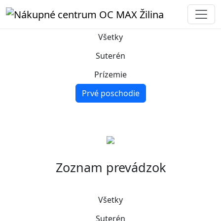
Mapa a obchody
Prvé poschodie
Všetky
Suterén
Prízemie
Prvé poschodie
Zoznam prevádzok
Všetky
Suterén