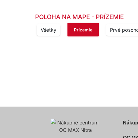
POLOHA NA MAPE - PRÍZEMIE
Všetky
Prvé posch
Prízemie
Nákup
OC MA