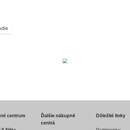
odie
né centrum
Ďalšie nákupné
Dôležité linky
centrá
Podmienky
X Nitra