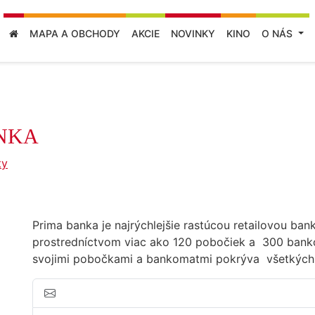
MAPA A OBCHODY
AKCIE
NOVINKY
KINO
O NÁS
NKA
ty
Prima banka je najrýchlejšie rastúcou retailovou ban
prostredníctvom viac ako 120 pobočiek a 300 banko
svojimi pobočkami a bankomatmi pokrýva všetkých