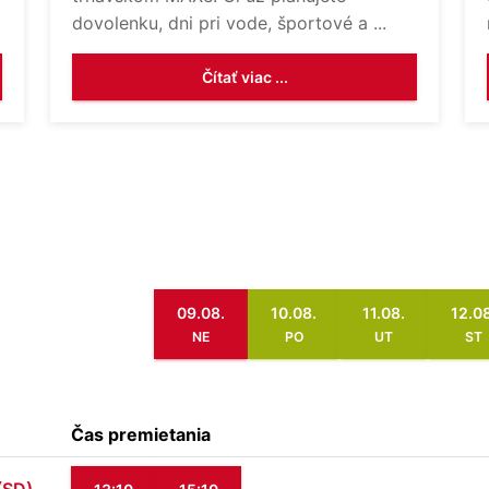
dovolenku, dni pri vode, športové a ...
Čítať viac ...
09.08.
10.08.
11.08.
12.08
NE
PO
UT
ST
Čas premietania