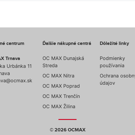
né centrum
Ďalšie nákupné centrá
Dôležité linky
OC MAX Dunajská
Podmienky
X Trnava
Streda
používania
rka Urbánka 11
rnava
OC MAX Nitra
Ochrana osobn
ava@ocmax.sk
údajov
OC MAX Poprad
OC MAX Trenčín
OC MAX Žilina
© 2026 OCMAX