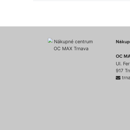
Nákup
OC MA
Ul. Fe
917 T
trn