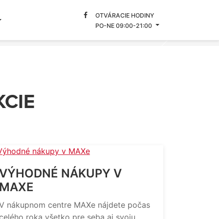
OTVÁRACIE HODINY
PO-NE 09:00-21:00
Nasledujúca
KCIE
VÝHODNÉ NÁKUPY V
MAXE
V nákupnom centre MAXe nájdete počas
celého roka všetko pre seba aj svoju