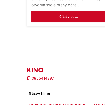
otvorila svoje brány očná ...
Čítať viac ...
KINO
0905414997
Názov filmu