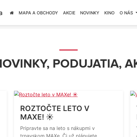
MAPA A OBCHODY
AKCIE
NOVINKY
KINO
O NÁS
OVINKY, PODUJATIA, A
ROZTOČTE LETO V
MAXE! ☀️
Pripravte sa na leto s nákupmi v
trnavskom MAXe. Či už plánujete