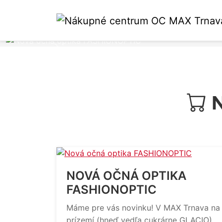
Predošlá
N
NOVÁ OČNÁ OPTIKA
FASHIONOPTIC
Máme pre vás novinku! V MAX Trnava na
prízemí (hneď vedľa cukrárne GLACIO)