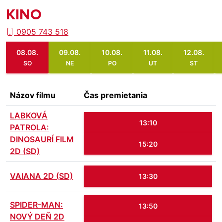
KINO
0905 743 518
08.08.
09.08.
10.08.
11.08.
12.08.
SO
NE
PO
UT
ST
Názov filmu
Čas premietania
LABKOVÁ
13:10
PATROLA:
DINOSAURÍ FILM
15:20
2D (SD)
VAIANA 2D (SD)
13:30
SPIDER-MAN:
13:50
NOVÝ DEŇ 2D