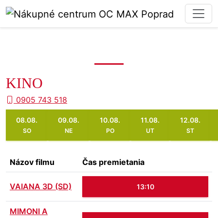
KINO
0905 743 518
08.08.
09.08.
10.08.
11.08.
12.08.
SO
NE
PO
UT
ST
Názov filmu
Čas premietania
VAIANA 3D (SD)
13:10
MIMONI A