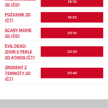
18:10
2D (ČD)
POZVANIE 2D
18:20
(ČT)
SCARY MOVIE
20:10
2D (ČD)
EVIL DEAD:
ZHOR V PEKLE
20:30
2D ATMOS (ČT)
ZRODENÝ Z
TEMNOTY 2D
20:40
(ČT)