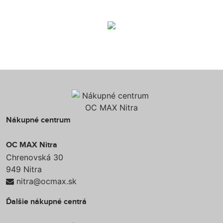
Nákupné centrum
OC MAX Nitra
Chrenovská 30
949 Nitra
nitra@ocmax.sk
Ďalšie nákupné centrá