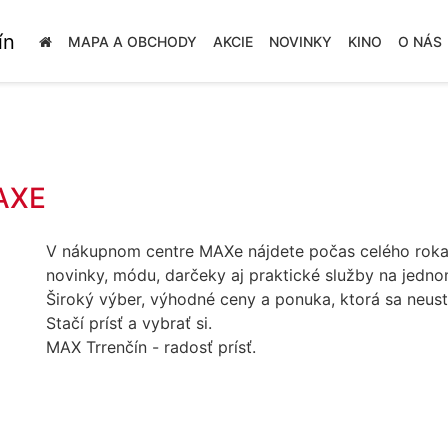
MAPA A OBCHODY
AKCIE
NOVINKY
KINO
O NÁS
AXE
V nákupnom centre MAXe nájdete počas celého roka 
novinky, módu, darčeky aj praktické služby na jedn
Široký výber, výhodné ceny a ponuka, ktorá sa neus
Stačí prísť a vybrať si.
MAX Trrenčín - radosť prísť.