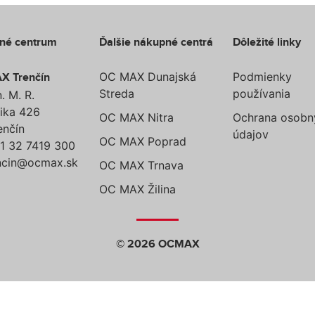
né centrum
Ďalšie nákupné centrá
Dôležité linky
OC MAX Dunajská
Podmienky
X Trenčín
Streda
používania
. M. R.
ika 426
OC MAX Nitra
Ochrana osobn
enčín
údajov
OC MAX Poprad
 32 7419 300
ncin@ocmax.sk
OC MAX Trnava
OC MAX Žilina
© 2026 OCMAX