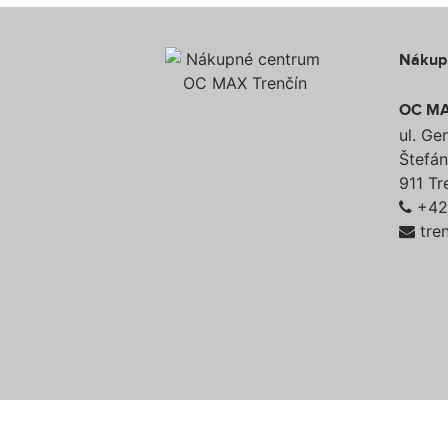
Nákup
OC MA
ul. Gen
Štefán
911 Tr
+421
tre