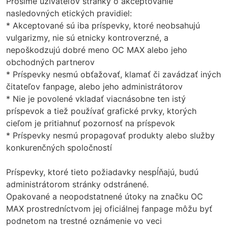
Prosíme užívateľov stránky o akceptovanie
nasledovných etických pravidiel:
* Akceptované sú iba príspevky, ktoré neobsahujú
vulgarizmy, nie sú etnicky kontroverzné, a
nepoškodzujú dobré meno OC MAX alebo jeho
obchodných partnerov
* Príspevky nesmú obťažovať, klamať či zavádzať iných
čitateľov fanpage, alebo jeho administrátorov
* Nie je povolené vkladať viacnásobne ten istý
príspevok a tiež používať grafické prvky, ktorých
cieľom je pritiahnuť pozornosť na príspevok
* Príspevky nesmú propagovať produkty alebo služby
konkurenčných spoločností
Príspevky, ktoré tieto požiadavky nespĺňajú, budú
administrátorom stránky odstránené.
Opakované a neopodstatnené útoky na značku OC
MAX prostredníctvom jej oficiálnej fanpage môžu byť
podnetom na trestné oznámenie vo veci