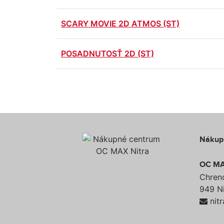
SCARY MOVIE 2D ATMOS (ST)
POSADNUTOSŤ 2D (ST)
Nákup
OC MA
Chren
949 Ni
nit