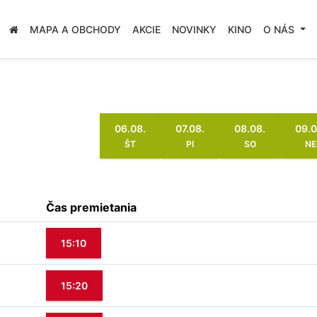
MAPA A OBCHODY
AKCIE
NOVINKY
KINO
O NÁS
06.08.
07.08.
08.08.
09.0
ŠT
PI
SO
NE
Čas premietania
15:10
15:20