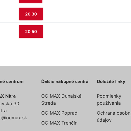
20:30
20:50
né centrum
Ďalšie nákupné centrá
Dôležité linky
OC MAX Dunajská
Podmienky
X Nitra
Streda
používania
ovská 30
tra
OC MAX Poprad
Ochrana osobn
ra@ocmax.sk
údajov
OC MAX Trenčín